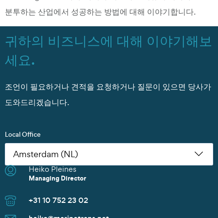
분투하는 산업에서 성공하는 방법에 대해 이야기합니다.
귀하의 비즈니스에 대해 이야기해보
세요.
조언이 필요하거나 견적을 요청하거나 질문이 있으면 당사가
도와드리겠습니다.
Local Office
Heiko Pleines
Nikoleta Zoudiari
Tom Erling Hansen
Juwan Park
Thomas Müller
Chris Rutherford
Atsuhito Suzuki
Tom Erling Hansen
Charles Chu
Heiko Pleines
Juwan Park
James Wang
Scott Howard
Managing Director
Commercial Manager
Managing Director
Sales Manager
Senior Sales Manager
Managing Director
Managing Director
Managing Director
Branch Manager
Managing Director
Sales Director
Managing Director
Sales Director
+31 10 752 23 02
+30 2152154469
+47 91 37 73 47
+82 10 9842 7799
+49 40 37087 302
+1 281 442 0400
+81 90 4289 8520
+47 91 37 73 47
+86 135 8325 3981
+31 10 752 23 02
+82 10 9842 7799
+86 21 6677 5266
+65 8606 1183