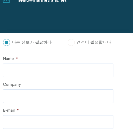
heiko@marinetrans.net
n.zoudiari@marinetrans.net
tom@marinetrans.net
Juwan.park@marinetrans.net
mueller@marinetrans.net
chris@marinetrans.net
suzuki@marinetrans.net
tom@marinetrans.net
charles@marinetrans.net
heiko@marinetrans.net
Juwan.park@marinetrans.net
sha@marinetrans.net
scott@marinetrans.net
나는 정보가 필요하다
견적이 필요합니다
Step
1
of
3
- Personal information
Name
*
Name
*
Company
Company
*
E-mail
*
Address