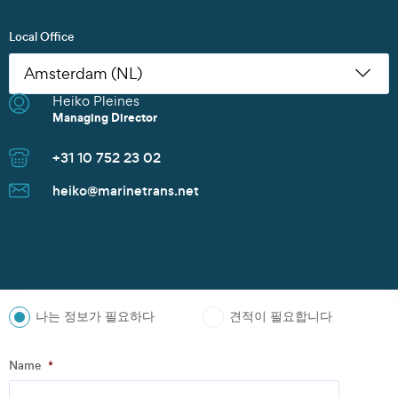
Local Office
Heiko Pleines
Nikoleta Zoudiari
Tom Erling Hansen
Juwan Park
Thomas Müller
Chris Rutherford
Atsuhito Suzuki
Tom Erling Hansen
Charles Chu
Heiko Pleines
Juwan Park
James Wang
Scott Howard
Managing Director
Commercial Manager
Managing Director
Sales Manager
Senior Sales Manager
Managing Director
Managing Director
Managing Director
Branch Manager
Managing Director
Sales Director
Managing Director
Sales Director
+31 10 752 23 02
+30 2152154469
+47 91 37 73 47
+82 10 9842 7799
+49 40 37087 302
+1 281 442 0400
+81 90 4289 8520
+47 91 37 73 47
+86 135 8325 3981
+31 10 752 23 02
+82 10 9842 7799
+86 21 6677 5266
+65 8606 1183
heiko@marinetrans.net
n.zoudiari@marinetrans.net
tom@marinetrans.net
Juwan.park@marinetrans.net
mueller@marinetrans.net
chris@marinetrans.net
suzuki@marinetrans.net
tom@marinetrans.net
charles@marinetrans.net
heiko@marinetrans.net
Juwan.park@marinetrans.net
sha@marinetrans.net
scott@marinetrans.net
나는 정보가 필요하다
견적이 필요합니다
Step
1
of
3
- Personal information
Name
*
Name
*