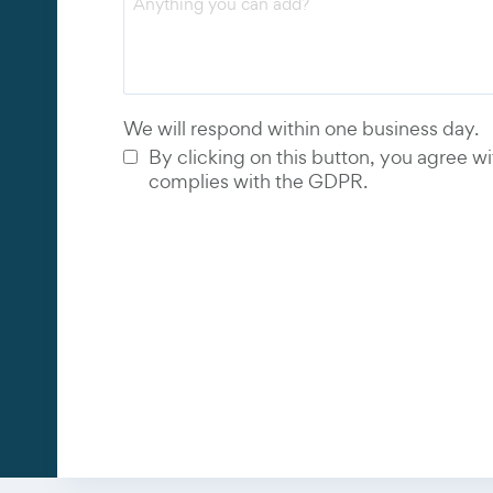
Email
*
Phone 
We will respond within one business day.
By clicking on this button, you agree wi
complies with the GDPR.
et
net
net