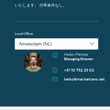
いたします。
付帯条件なし。
Local Office
Heiko Pleines
Nikoleta Zoudiari
Tom Erling Hansen
Juwan Park
Thomas Müller
Chris Rutherford
Atsuhito Suzuki
Tom Erling Hansen
Charles Chu
Heiko Pleines
Juwan Park
James Wang
Scott Howard
Managing Director
Commercial Manager
Managing Director
Sales Manager
Senior Sales Manager
Managing Director
Managing Director
Managing Director
Branch Manager
Managing Director
Sales Director
Managing Director
Sales Director
+31 10 752 23 02
+30 2152154469
+47 91 37 73 47
+82 10 9842 7799
+49 40 37087 302
+1 281 442 0400
+81 90 4289 8520
+47 91 37 73 47
+86 135 8325 3981
+31 10 752 23 02
+82 10 9842 7799
+86 21 6677 5266
+65 8606 1183
heiko@marinetrans.net
n.zoudiari@marinetrans.n
tom@marinetrans.net
Juwan.park@marinetrans.
mueller@marinetrans.net
chris@marinetrans.net
suzuki@marinetrans.net
tom@marinetrans.net
charles@marinetrans.net
heiko@marinetrans.net
Juwan.park@marinetrans.
sha@marinetrans.net
scott@marinetrans.net