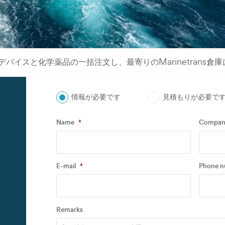
バイスと化学薬品の一括注文し、最寄りのMarinetrans倉
情報が必要です
見積もりが必要で
ステップ
1
の
3
- Personal information
Name
*
Compan
Name
*
Compan
E-mail
*
Phone 
Address
Remarks