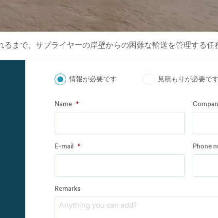
されるまで、サプライヤーの岸壁からの困難な輸送を管理する任
情報が必要です
見積もりが必要で
ステップ
1
の
3
- Personal information
Name
*
Compan
Name
*
Compan
E-mail
*
Phone 
Address
Remarks
Email
*
Phone 