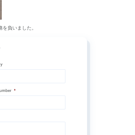
務を負いました。
す
y
y
*
number
*
number
*