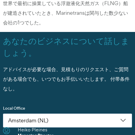
世界で最初に操業している浮遊液化天然ガス（FLNG）船
が建造されていたとき、Marinetransは関与した数少ない
会社の1つでした。
あなたのビジネスについて話しま
しょう。
アドバイスが必要な場合、見積もりのリクエスト、ご質問
がある場合でも、いつでもお手伝いいたします。
付帯条件
なし。
Local Office
Heiko Pleines
Nikoleta Zoudiari
Tom Erling Hansen
Juwan Park
Thomas Müller
Chris Rutherford
Atsuhito Suzuki
Tom Erling Hansen
Charles Chu
Heiko Pleines
Juwan Park
James Wang
Scott Howard