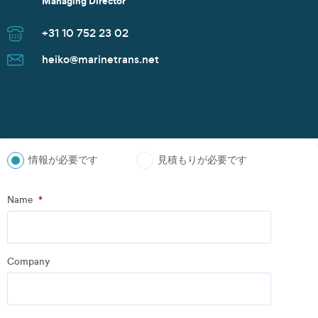
Managing Director
Commercial Manager
Managing Director
Sales Manager
Senior Sales Manager
Managing Director
Managing Director
Managing Director
Branch Manager
Managing Director
Sales Director
Managing Director
Sales Director
+31 10 752 23 02
+30 2152154469
+47 91 37 73 47
+82 10 9842 7799
+49 40 37087 302
+1 281 442 0400
+81 90 4289 8520
+47 91 37 73 47
+86 135 8325 3981
+31 10 752 23 02
+82 10 9842 7799
+86 21 6677 5266
+65 8606 1183
heiko@marinetrans.net
n.zoudiari@marinetrans.net
tom@marinetrans.net
Juwan.park@marinetrans.net
mueller@marinetrans.net
chris@marinetrans.net
suzuki@marinetrans.net
tom@marinetrans.net
charles@marinetrans.net
heiko@marinetrans.net
Juwan.park@marinetrans.net
sha@marinetrans.net
scott@marinetrans.net
情報が必要です
見積もりが必要です
ステップ
1
の
3
- Personal information
Name
*
Name
*
Company
Company
*