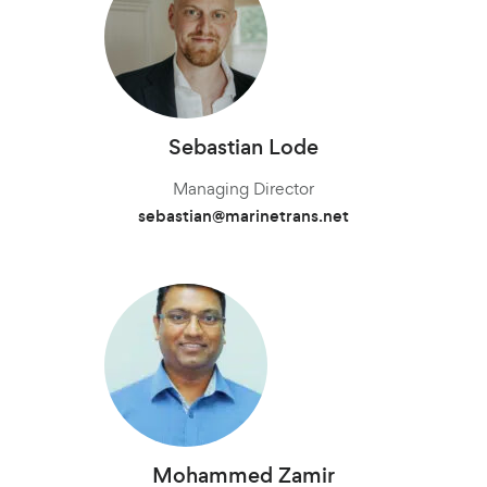
Meihsin Wang
Tom Erling Hansen
Tom Erling Hansen
Stefan Gustafsson
Chris Rutherford​
Thorsten Bassen
Sebastian Lode
Heiko Pleines
Heiko Pleines
Mania Kriara
Meihsin Wang
Atsuhito Suzuki
James Wang
Managing Director
マネージング・ディレクター
Managing Director
Managing Director
Managing Director
Managing Director
Managing Director
Managing Director
Managing Director
Managing Director
Managing Director
meihsin.wang@marinetrans.net
Charles Chu
sebastian@marinetrans.net
thorsten@marinetrans.net
stefan@marinetrans.net
mania@marinetrans.net
heiko@marinetrans.net
heiko@marinetrans.net
chris@marinetrans.net
tom@marinetrans.net
tom@marinetrans.net
マネージング・ディレクター& Sales Manager
経営者
meihsin.wang@marinetrans.net
+82 10 9908 7375
+30 694 0999 029
+31 10 752 23 02
+31 10 752 23 02
+47 91 37 73 47
+47 91 37 73 47
suzuki@marinetransjapan.com
james@marinetrans.net
Branch Manager
+82 10 9908 7375
+81 90 4289 8520
charles@marinetrans.net
+86 135 8325 3981
Mohammed Zamir
Flemming Hoff
Thomas Müller
Scott Howard