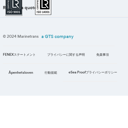
Request a quote
a GTS company
© 2024 Marinetrans
FENEXステートメント
プライバシーに関する声明
免責事項
eSea Proofプライバシーポリシー
Åpenhetsloven
行動規範
1
/
3
の