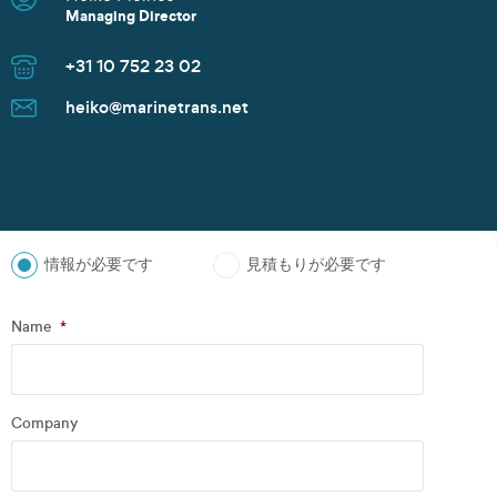
Nikoleta Zoudiari
Tom Erling Hansen
Juwan Park
Thomas Müller
Chris Rutherford
Atsuhito Suzuki
Tom Erling Hansen
Charles Chu
Heiko Pleines
Juwan Park
James Wang
Scott Howard
Managing Director
Commercial Manager
Managing Director
Sales Manager
Senior Sales Manager
Managing Director
Managing Director
Managing Director
Branch Manager
Managing Director
Sales Director
Managing Director
Sales Director
+31 10 752 23 02
+30 2152154469
+47 91 37 73 47
+82 10 9842 7799
+49 40 37087 302
+1 281 442 0400
+81 90 4289 8520
+47 91 37 73 47
+86 135 8325 3981
+31 10 752 23 02
+82 10 9842 7799
+86 21 6677 5266
+65 8606 1183
heiko@marinetrans.net
n.zoudiari@marinetrans.net
tom@marinetrans.net
Juwan.park@marinetrans.net
mueller@marinetrans.net
chris@marinetrans.net
suzuki@marinetrans.net
tom@marinetrans.net
charles@marinetrans.net
heiko@marinetrans.net
Juwan.park@marinetrans.net
sha@marinetrans.net
scott@marinetrans.net
情報が必要です
見積もりが必要です
ステップ
1
の
3
- Personal information
Name
*
Name
*
Company
Company
*