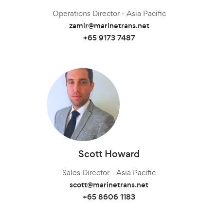
Juwan Park
Nikoleta Zoudiari
Angela Tan
Juwan Park
Operations Director - Asia Pacific
シニア・セールス・マネージャー
Sales Director
Sales Director
Miku Yamada
Sales Director
flemming@marinetrans.net
mueller@marinetrans.net
zamir@marinetrans.net
scott@marinetrans.net
Commercial Manager
Sales Manager
Sales Director
Juwan.park@marinetrans.net
n.zoudiari@marinetrans.net
+49 40 3708 7302
+65 8606 1183
+65 9173 7487
angelatan@marinetrans.net
Operations Manager
Juwan.park@marinetrans.net
+82 10 9842 7799
+30 695 661 4772
miku@marinetransjapan.com
+86 21 6677 5266 *6019
+82 10 9842 7799
Scott Howard
Frank Moll
Priya Arun
Operations & Client Service Manager
Sales Director - Asia Pacific
オペレーションマネージャー
frank@marinetrans.net
priya@marinetrans.net
scott@marinetrans.net
+91 8600233900
+65 8606 1183