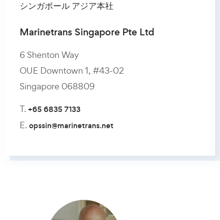
シンガポール アジア本社
オスロ欧州本部
アムステルダム
ロッテルダム
ハンブルグ
釜山
大阪
アテネ
ヒューストン
ムンバイ
山
上海
Qingdao
ソウル
Marinetrans Singapore Pte Ltd
Marinetrans AS
Marinetrans Benelux B.V.
Marinetrans Benelux B.V.
Marinetrans Germany GmbH
Marinetrans Korea Co. Ltd
Marinetrans Japan Co. Ltd
Marinetrans Greece Ltd.
Marinetrans USA LLC
Shipspare Forwarder Marinetrans
Marinetrans AS
Marinetrans China
Marinetrans China Co., Ltd Qingdao
Marinetrans Korea Co. Ltd
Branch
6 Shenton Way
Strandveien 50A
Changiweg 14
Bunschotenweg 150
Obenhauptstrasse 2
6th floor, 33-20 Inobiz-ro, Juchon-myeon,
Crossroad Uchihommachi, Bldg 9F
111 Alimou Avenue,
7259 Rankin Rd
Lodha Supremus II, Office Unit 610, Rd
Leirvikflaten 3
B2103, No.388 West Jiangwan Rd.
1002 & 1003, 21, YANGPYEONG-RO 22-GIL,
Room 3709, Building 1,
OUE Downtown 1, #43-02
1366 Lysaker
1437 EP Rozenburg
3089 KC, Rotterdam
22335 Hamburg
Gimhae-si, Gyeongsangnam-do, Busan, Korea
1-3-5 Uchihommachi Chuo-ku
16452 Argyroupoli,
Ste 300, 77396 Humble
Number 22, Wagle Industrial Estate,
N-5179 Godvik
Capitaland Hongkou Plaza,
YEONGDEUNGPO-GU, SEOUL, KOREA
Excellence Century Center,
Singapore 068809
Norway
The Netherlands
The Netherlands
Germany
Osaka 540-0026
Athens, Greece
Tx, Usa
400604, THANE, Maharashtra
Norway
Shanghai 200083
T.
+82 2 2668 7799
T.
+82 2 2668 7799
No. 31, Longcheng Road,
Japan
China
T.
T.
T.
T.
T.
T.
T.
T.
T.
E.
+65 6835 7133
+47 6400 2300
+31 20 410 88 70
+31 10 7522 333
+49 40 3708 7300
+30 213 0211 058
+1 281 442 0400
+91 86 0023 3900
+47 2139 2660
KROPS_SEL@marinetrans.net
E.
KROPS_SEL@marinetrans.net
Qingdao, China
T.
T:
E.
E.
E.
E.
E.
E.
E.
E.
E.
+81 6 4792 7061
+86 21 6677 5266
opssin@marinetrans.net
opsosl@marinetrans.net
opsams@marinetrans.net
opsrtm@marinetrans.net
opsham@marinetrans.net
ops.gr@marinetrans.net
opshou@marinetrans.net
Indiaops@marinetrans.net
opsbgo@marinetrans.net
T:
+86 21 6677 5266
E.
E:
opsosa@marinetrans.net
sha@marinetrans.net
E:
sha@marinetrans.net