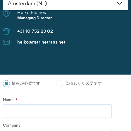
Heiko Pleines
Nikoleta Zoudiari
Tom Erling Hansen
Juwan Park
Thomas Müller
Chris Rutherford
Atsuhito Suzuki
Tom Erling Hansen
Charles Chu
Heiko Pleines
Juwan Park
James Wang
Scott Howard
Managing Director
Commercial Manager
Managing Director
Sales Manager
Senior Sales Manager
Managing Director
Managing Director
Managing Director
Branch Manager
Managing Director
Sales Director
Managing Director
Sales Director
+31 10 752 23 02
+30 2152154469
+47 91 37 73 47
+82 10 9842 7799
+49 40 37087 302
+1 281 442 0400
+81 90 4289 8520
+47 91 37 73 47
+86 135 8325 3981
+31 10 752 23 02
+82 10 9842 7799
+86 21 6677 5266
+65 8606 1183
heiko@marinetrans.net
n.zoudiari@marinetrans.net
tom@marinetrans.net
Juwan.park@marinetrans.net
mueller@marinetrans.net
chris@marinetrans.net
suzuki@marinetrans.net
tom@marinetrans.net
charles@marinetrans.net
heiko@marinetrans.net
Juwan.park@marinetrans.net
sha@marinetrans.net
scott@marinetrans.net
情報が必要です
見積もりが必要です
ステップ
1
の
3
- Personal information
Name
*
Name
*
Company