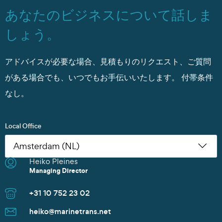
あなたのビジネスについて話しま
しょう。
アドバイスが必要な場合、見積もりのリクエスト、ご質問
がある場合でも、いつでもお手伝いいたします。
付帯条件
なし。
Local Office
Heiko Pleines
Nikoleta Zoudiari
Tom Erling Hansen
Juwan Park
Thomas Müller
Chris Rutherford
Atsuhito Suzuki
Tom Erling Hansen
Charles Chu
Heiko Pleines
Juwan Park
James Wang
Scott Howard
Managing Director
Commercial Manager
Managing Director
Sales Manager
Senior Sales Manager
Managing Director
Managing Director
Managing Director
Branch Manager
Managing Director
Sales Director
Managing Director
Sales Director
+31 10 752 23 02
+30 2152154469
+47 91 37 73 47
+82 10 9842 7799
+49 40 37087 302
+1 281 442 0400
+81 90 4289 8520
+47 91 37 73 47
+86 135 8325 3981
+31 10 752 23 02
+82 10 9842 7799
+86 21 6677 5266
+65 8606 1183
heiko@marinetrans.net
n.zoudiari@marinetrans.net
tom@marinetrans.net
Juwan.park@marinetrans.net
mueller@marinetrans.net
chris@marinetrans.net
suzuki@marinetrans.net
tom@marinetrans.net
charles@marinetrans.net
heiko@marinetrans.net
Juwan.park@marinetrans.net
sha@marinetrans.net
scott@marinetrans.net