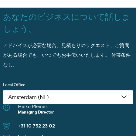
あなたのビジネスについて話しま
しょう。
アドバイスが必要な場合、見積もりのリクエスト、ご質問
がある場合でも、いつでもお手伝いいたします。
付帯条件
なし。
Local Office
Heiko Pleines
Nikoleta Zoudiari
Tom Erling Hansen
Juwan Park
Thomas Müller
Chris Rutherford
Atsuhito Suzuki
Tom Erling Hansen
Charles Chu
Heiko Pleines
Juwan Park
James Wang
Scott Howard
Managing Director
Commercial Manager
Managing Director
Sales Manager
Senior Sales Manager
Managing Director
Managing Director
Managing Director
Branch Manager
Managing Director
Sales Director
Managing Director
Sales Director
+31 10 752 23 02
+30 2152154469
+47 91 37 73 47
+82 10 9842 7799
+49 40 37087 302
+1 281 442 0400
+81 90 4289 8520
+47 91 37 73 47
+86 135 8325 3981
+31 10 752 23 02
+82 10 9842 7799
+86 21 6677 5266
+65 8606 1183