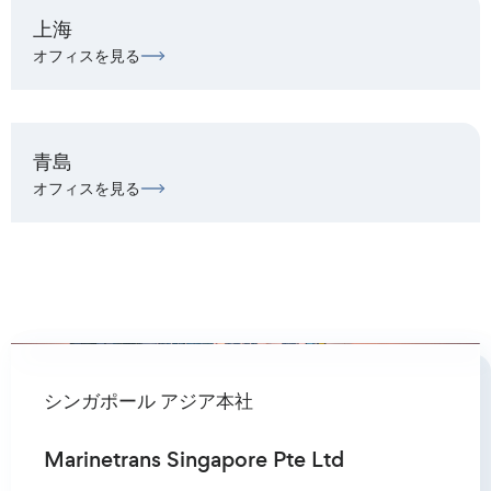
上海
オフィスを見る
青島
オフィスを見る
シンガポール アジア本社
オスロ欧州本部
アムステルダム
ロッテルダム
ハンブルグ
大阪
アテネ
ヒューストン
ムンバイ
山
上海
Qingdao
ソウル
釜山
Marinetrans Singapore Pte Ltd
Marinetrans AS
Marinetrans Benelux B.V.
Marinetrans Benelux B.V.
Marinetrans Germany GmbH
Marinetrans Japan Co. Ltd
Marinetrans Greece Ltd.
Marinetrans USA LLC
Shipspare Forwarder Marinetrans
Marinetrans AS
Marinetrans China
Marinetrans China Co., Ltd Qingdao
Marinetrans Korea Co. Ltd
Marinetrans Korea Co. Ltd
Branch