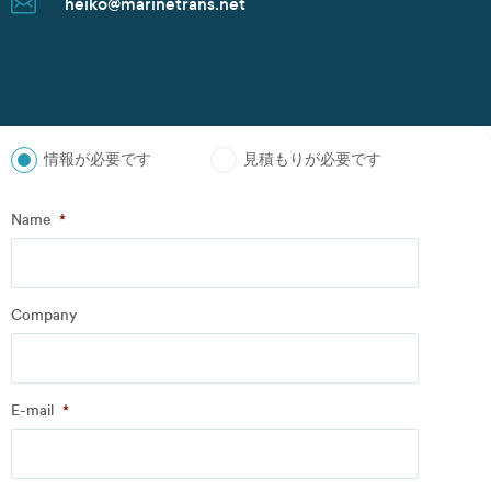
heiko@marinetrans.net
n.zoudiari@marinetrans.net
tom@marinetrans.net
Juwan.park@marinetrans.net
mueller@marinetrans.net
chris@marinetrans.net
suzuki@marinetrans.net
tom@marinetrans.net
charles@marinetrans.net
heiko@marinetrans.net
Juwan.park@marinetrans.net
sha@marinetrans.net
scott@marinetrans.net
情報が必要です
見積もりが必要です
ステップ
1
の
3
- Personal information
Name
*
Name
*
Company
Company
*
E-mail
*
Address