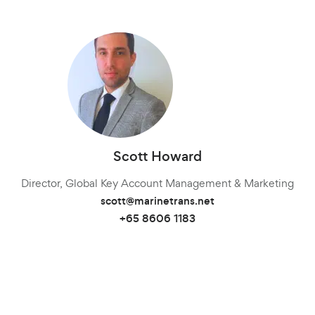
+82 10 9842 7799
+82 10 9842 7799
Commercial Manager
angelatan@marinetrans.net
+65 8606 1183
n.zoudiari@marinetrans.net
+86 21 6677 5266 *6019
+30 6956614772
Scott Howard
Frank Moll
Priya Arun
Director, Global Key Account Management & Marketing
オペレーションマネージャー
frank@marinetrans.net
scott@marinetrans.net
Operations & Client Service Manager
+65 8606 1183
priya@marinetrans.net
+91 8600233900