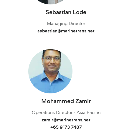
Meihsin Wang
Meihsin Wang
Tom Erling Hansen
Tom Erling Hansen
Chris Rutherford​
Thorsten Bassen
Atsuhito Suzuki
Sebastian Lode
Heiko Pleines
Heiko Pleines
Stefan Gustafsson
James Wang
Managing Director
Managing Director
マネージング・ディレクター& Sales Manager
マネージング・ディレクター
Managing Director
Managing Director
Managing Director
Managing Director
Managing Director
Managing Director
Mania Kriara
meihsin.wang@marinetrans.net
meihsin.wang@marinetrans.net
Charles Chu
suzuki@marinetransjapan.com
sebastian@marinetrans.net
thorsten@marinetrans.net
heiko@marinetrans.net
heiko@marinetrans.net
chris@marinetrans.net
tom@marinetrans.net
tom@marinetrans.net
Managing Director
Managing Director
+82 10 9908 7375
+82 10 9908 7375
Managing Director
+81 90 4289 8520
+31 10 752 23 02
+31 10 752 23 02
+47 91 37 73 47
+47 91 37 73 47
stefan@marinetrans.net
james@marinetrans.net
Branch Manager
mania@marinetrans.net
+86 130 0321 9136
charles@marinetrans.net
+30 694 0999 029
+86 135 8325 3981
Mohammed Zamir
Flemming Hoff
Thomas Müller
Juwan Park
Juwan Park
Miku Yamada
Scott Howard
Operations Director - Asia Pacific
シニアセールスマネージャー
Sales Director
Angela Tan
Sales Director
Sales Director
flemming@marinetrans.net
mueller@marinetrans.net
zamir@marinetrans.net
Operations Manager
Nikoleta Zoudiari
Director, Global Key Account Management & Marketing
Juwan.park@marinetrans.net
Juwan.park@marinetrans.net
miku@marinetransjapan.com
+49 40 3708 7302
+65 9173 7487
scott@marinetrans.net
Sales Manager