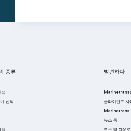
의 종류
발견하다
개요
Marinetra
너 선박
클라이언트 사
선
Marinetran
선
뉴스 룸
화물
도구 및 다운