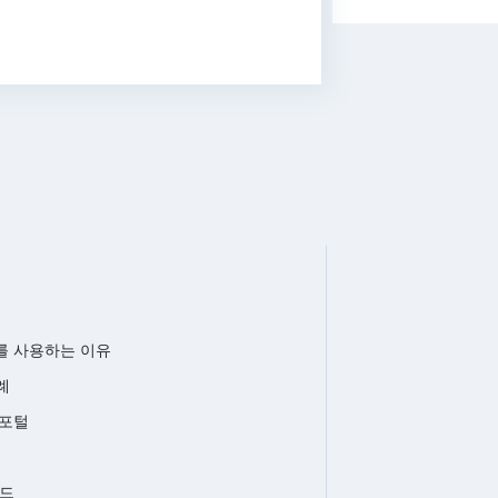
ns를 사용하는 이유
례
s 포털
로드