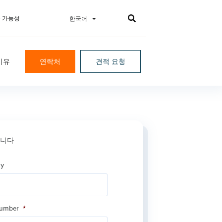
 가능성
한국어
日本語
 이유
연락처
견적 요청
합니다
y
y
*
number
*