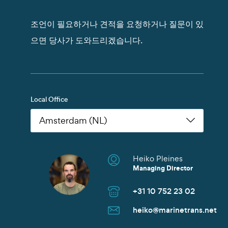
조언이 필요하거나 견적을 요청하거나 질문이 있
으면 당사가 도와드리겠습니다.
Local Office
Heiko Pleines
Nikoleta Zoudiari
Tom Erling Hansen
Juwan Park
Thomas Müller
Chris Rutherford
Atsuhito Suzuki
Tom Erling Hansen
Charles Chu
Heiko Pleines
Juwan Park
James Wang
Scott Howard
Managing Director
Commercial Manager
Managing Director
Sales Manager
Senior Sales Manager
Managing Director
Managing Director
Managing Director
Branch Manager
Managing Director
Sales Director
Managing Director
Sales Director
+31 10 752 23 02
+30 2152154469
+47 91 37 73 47
+82 10 9842 7799
+49 40 37087 302
+1 281 442 0400
+81 90 4289 8520
+47 91 37 73 47
+86 135 8325 3981
+31 10 752 23 02
+82 10 9842 7799
+86 21 6677 5266
+65 8606 1183
heiko@marinetrans.net
n.zoudiari@marinetrans.n
tom@marinetrans.net
Juwan.park@marinetrans.
mueller@marinetrans.net
chris@marinetrans.net
suzuki@marinetrans.net
tom@marinetrans.net
charles@marinetrans.net
heiko@marinetrans.net
Juwan.park@marinetrans.
sha@marinetrans.net
scott@marinetrans.net