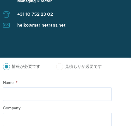
Managing Director
Commercial Manager
Managing Director
Sales Manager
Senior Sales Manager
Managing Director
Managing Director
Managing Director
Branch Manager
Managing Director
Sales Director
Managing Director
Sales Director
+31 10 752 23 02
+30 2152154469
+47 91 37 73 47
+82 10 9842 7799
+49 40 37087 302
+1 281 442 0400
+81 90 4289 8520
+47 91 37 73 47
+86 135 8325 3981
+31 10 752 23 02
+82 10 9842 7799
+86 21 6677 5266
+65 8606 1183
heiko@marinetrans.net
n.zoudiari@marinetrans.net
tom@marinetrans.net
Juwan.park@marinetrans.net
mueller@marinetrans.net
chris@marinetrans.net
suzuki@marinetrans.net
tom@marinetrans.net
charles@marinetrans.net
heiko@marinetrans.net
Juwan.park@marinetrans.net
sha@marinetrans.net
scott@marinetrans.net
情報が必要です
見積もりが必要です
ステップ
1
の
3
- Personal information
Name
*
Name
*
Company
Company
*