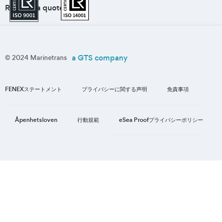
Request a quote
a GTS company
© 2024 Marinetrans
FENEXステートメント
プライバシーに関する声明
免責事項
eSea Proofプライバシーポリシー
Åpenhetsloven
行動規範
1
/
3
の