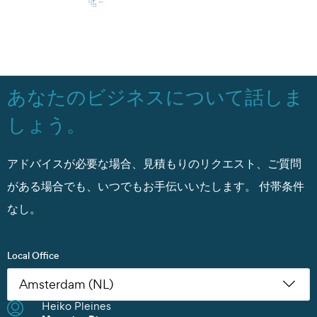
あなたのビジネスについて話しま
しょう。
アドバイスが必要な場合、見積もりのリクエスト、ご質問
がある場合でも、いつでもお手伝いいたします。
付帯条件
なし。
Local Office
Heiko Pleines
Nikoleta Zoudiari
Tom Erling Hansen
Juwan Park
Thomas Müller
Chris Rutherford
Atsuhito Suzuki
Tom Erling Hansen
Charles Chu
Heiko Pleines
Juwan Park
James Wang
Scott Howard